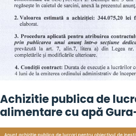
Achizitie publica de lucr
alimentare cu apă Gura
Anunt achizitie publica de lucrari pentru obiectivul de inest