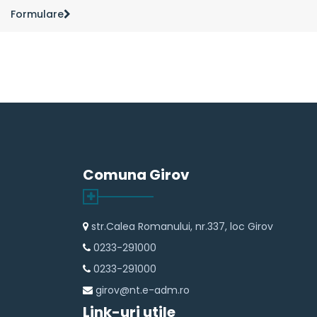
Formulare
Comuna Girov
str.Calea Romanului, nr.337, loc Girov
0233-291000
0233-291000
girov@nt.e-adm.ro
Link-uri utile