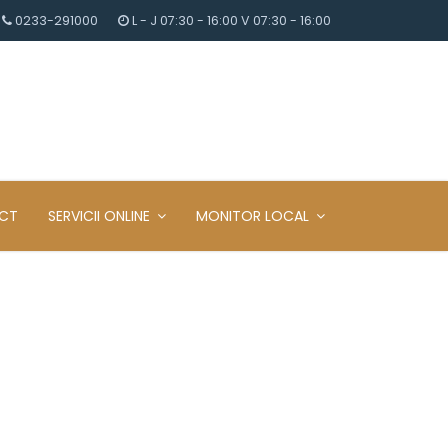
0233-291000
L - J 07:30 - 16:00 V 07:30 - 16:00
CT
SERVICII ONLINE
MONITOR LOCAL