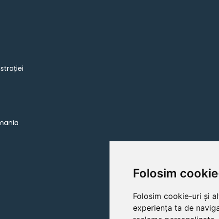
strației
omania
Folosim cookie
Folosim cookie-uri și a
experiența ta de naviga