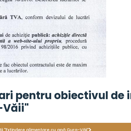
ari pentru obiectivul de i
-Văii"
itii "Extindere alimentare cu apă Gura-Văii"