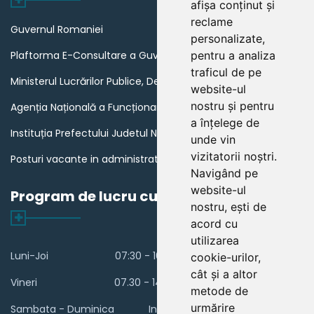
afișa conținut și
reclame
Guvernul Romaniei
personalizate,
Plaftorma E-Consultare a Guvernului Romaniei
pentru a analiza
traficul de pe
Ministerul Lucrărilor Publice, Dezvoltării și Administrației
website-ul
nostru și pentru
Agenția Națională a Funcționarilor Publici
a înțelege de
Instituția Prefectului Judetul Neamt
unde vin
vizitatorii noștri.
Posturi vacante in administratia publica din Romania
Navigând pe
website-ul
Program de lucru cu publicul
nostru, ești de
acord cu
utilizarea
Luni-Joi
07:30 - 16:00
cookie-urilor,
cât și a altor
Vineri
07.30 - 14.00
metode de
urmărire
Sambata - Duminica
Inchis