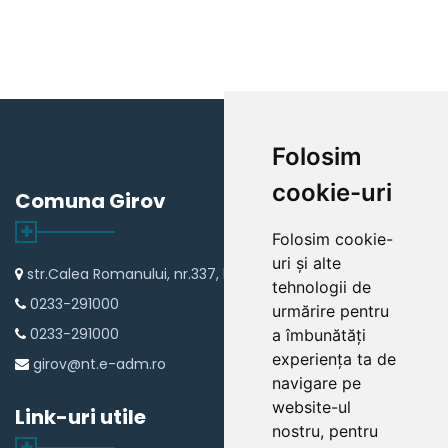
Folosim
cookie-uri
Comuna Girov
Folosim cookie-
uri și alte
str.Calea Romanului, nr.337, loc Girov
tehnologii de
0233-291000
urmărire pentru
0233-291000
a îmbunătăți
experiența ta de
girov@nt.e-adm.ro
navigare pe
website-ul
Link-uri utile
nostru, pentru