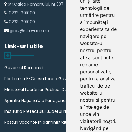
uri și alte
str.Calea Romanului, nr.337, loc Girov
tehnologii de
0233-291000
urmărire pentru
0233-291000
a îmbunătăți
experiența ta de
girov@nt.e-adm.ro
navigare pe
website-ul
Link-uri utile
nostru, pentru
afișa conținut și
reclame
Guvernul Romaniei
personalizate,
pentru a analiza
Plaftorma E-Consultare a Guvernului Romaniei
traficul de pe
Ministerul Lucrărilor Publice, Dezvoltării și Administrației
website-ul
nostru și pentru
Agenția Națională a Funcționarilor Publici
a înțelege de
Instituția Prefectului Judetul Neamt
unde vin
vizitatorii noștri.
Posturi vacante in administratia publica din Romania
Navigând pe