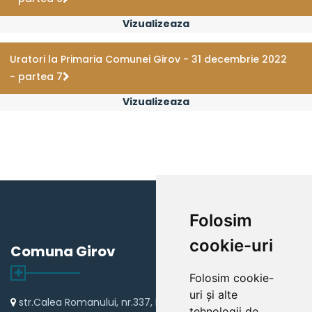
Vizualizeaza
Uratori la Primaria Comunei Girov - 31 decembrie 2022
- partea 7
Vizualizeaza
Folosim
cookie-uri
Comuna Girov
Folosim cookie-
uri și alte
str.Calea Romanului, nr.337, loc Girov
tehnologii de