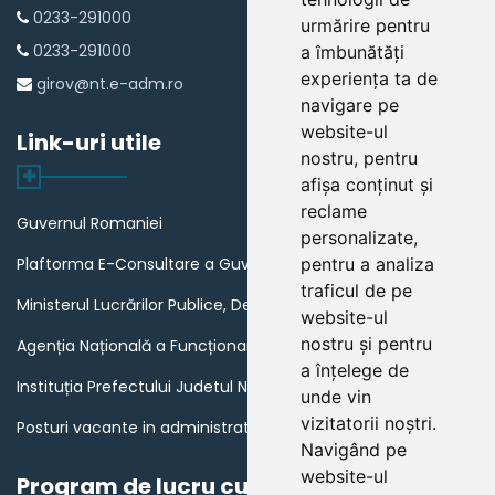
0233-291000
urmărire pentru
0233-291000
a îmbunătăți
experiența ta de
girov@nt.e-adm.ro
navigare pe
website-ul
Link-uri utile
nostru, pentru
afișa conținut și
reclame
Guvernul Romaniei
personalizate,
Plaftorma E-Consultare a Guvernului Romaniei
pentru a analiza
traficul de pe
Ministerul Lucrărilor Publice, Dezvoltării și Administrației
website-ul
nostru și pentru
Agenția Națională a Funcționarilor Publici
a înțelege de
Instituția Prefectului Judetul Neamt
unde vin
vizitatorii noștri.
Posturi vacante in administratia publica din Romania
Navigând pe
website-ul
Program de lucru cu publicul