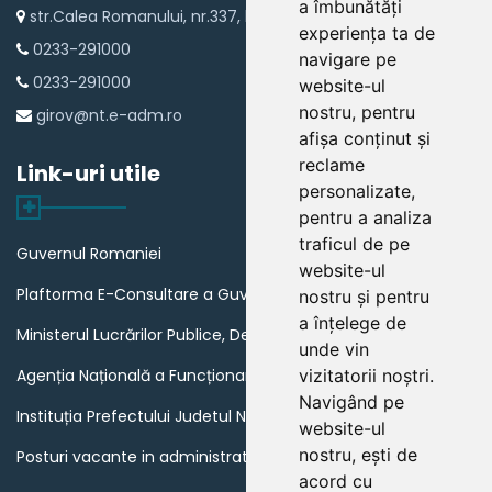
a îmbunătăți
str.Calea Romanului, nr.337, loc Girov
experiența ta de
0233-291000
navigare pe
0233-291000
website-ul
nostru, pentru
girov@nt.e-adm.ro
afișa conținut și
reclame
Link-uri utile
personalizate,
pentru a analiza
traficul de pe
Guvernul Romaniei
website-ul
Plaftorma E-Consultare a Guvernului Romaniei
nostru și pentru
a înțelege de
Ministerul Lucrărilor Publice, Dezvoltării și Administrației
unde vin
vizitatorii noștri.
Agenția Națională a Funcționarilor Publici
Navigând pe
Instituția Prefectului Judetul Neamt
website-ul
nostru, ești de
Posturi vacante in administratia publica din Romania
acord cu