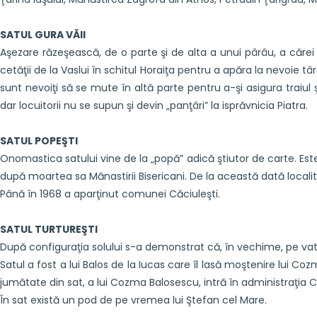
SATUL GURA VĂII
Aşezare răzeşească, de o parte şi de alta a unui pârâu, a căre
cetăţii de la Vaslui în schitul Horaiţa pentru a apăra la nevoie t
sunt nevoiţi să se mute în altă parte pentru a-şi asigura traiul ş
dar locuitorii nu se supun şi devin „panţâri” la isprăvnicia Piatra.
SATUL POPEŞTI
Onomastica satului vine de la „popă” adică ştiutor de carte. E
după moartea sa Mănastirii Bisericani. De la această dată locali
Până în 1968 a aparţinut comunei Căciuleşti.
SATUL TURTUREŞTI
După configuraţia solului s-a demonstrat că, în vechime, pe vatr
Satul a fost a lui Balos de la Iucas care îl lasă moştenire lui Coz
jumătate din sat, a lui Cozma Balosescu, intră în administraţia Cu
În sat există un pod de pe vremea lui Ştefan cel Mare.