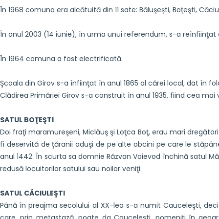
În 1968 comuna era alcătuită din 11 sate: Băluşeşti, Boţeşti, Căciul
În anul 2003 (14 iunie), în urma unui referendum, s-a reînfiinţ
În 1964 comuna a fost electrificată.
Şcoala din Girov s-a înfiinţat în anul 1865 al cărei local, dat în fo
Clădirea Primăriei Girov s-a construit în anul 1935, fiind cea mai
SATUL BOŢEŞTI
Doi fraţi maramureşeni, Miclăuş şi Loţca Boţ, erau mari dregători 
fi deservită de ţăranii aduşi de pe alte obcini pe care le stăpâ
anul 1442. În scurta sa domnie Răzvan Voievod închină satul Mănăst
redusă locuitorilor satului sau noilor veniţi.
SATUL CĂCIULEŞTI
Până în preajma secolului al XX-lea s-a numit Cauceleşti, dec
care, prin metastază, poate da Cauceleşti, pomeniţi în geograf