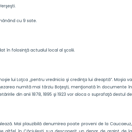
Verşeşti.
ămânând cu 9 sate.
t în folosinţă actualul local al şcolii.
şie lui Loţca „pentru vrednicia şi credinţa lui dreaptă”. Moşia va
ză aşezarea numită mai târziu Boţeşti, menţionată în documente în
ririle din anii 1878, 1895 şi 1923 vor aloca o suprafaţă destul de
ulează. Mai plauzibilă denumirea poate proveni de la Caucaeuz,
De altfel în Căciuleşti s-a descoperit un denar de argint de la