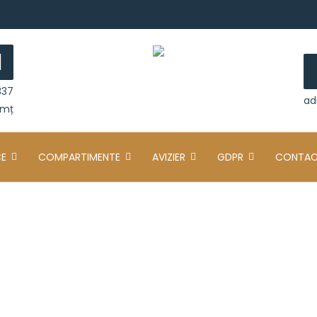
337
ad
amț
CE
COMPARTIMENTE
AVIZIER
GDPR
CONTA