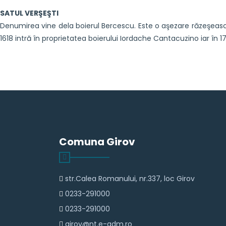
SATUL VERŞEŞTI
Denumirea vine dela boierul Bercescu. Este o aşezare răzeşească 
1618 intră în proprietatea boierului Iordache Cantacuzino iar în 17
Comuna Girov
str.Calea Romanului, nr.337, loc Girov
0233-291000
0233-291000
girov@nt.e-adm.ro