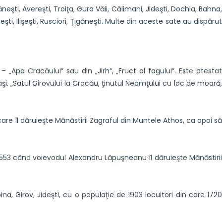
neşti, Avereşti, Troiţa, Gura Văii, Călimani, Jideşti, Dochia, Bahna,
eşti, Ilişeşti, Rusciori, Ţigăneşti. Multe din aceste sate au dispărut
„Apa Cracăului” sau din „Jirh”, „Fruct al fagului”. Este atestat
şi. „Satul Girovului la Cracău, ţinutul Neamţului cu loc de moară,
re îl dăruieşte Mănăstirii Zagraful din Muntele Athos, ca apoi să
553 când voievodul Alexandru Lăpuşneanu îl dăruieşte Mănăstirii
a, Girov, Jideşti, cu o populaţie de 1903 locuitori din care 1720