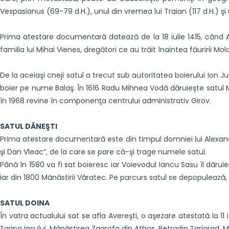
Vespasianus (69-79 d.H.), unul din vremea lui Traian (117 d.H.) şi
Prima atestare documentară datează de la 18 iulie 1415, când Ale
familia lui Mihai Vienes, dregători ce au trăit înaintea făuririi Mo
De la aceiaşi cneji satul a trecut sub autoritatea boierului Ion 
boier pe nume Balaş. În 1616 Radu Mihnea Vodă dăruieşte satul Măn
în 1968 revine în componenţa centrului administrativ Girov.
SATUL DĂNEŞTI
Prima atestare documentară este din timpul domniei lui Alexand
şi Dan Vleac”, de la care se pare că-şi trage numele satul.
Până în 1580 va fi sat boieresc iar Voievodul Iancu Sasu îl dăruie
iar din 1800 Mănăstirii Văratec. Pe parcurs satul se depopulează,
SATUL DOINA
În vatra actualului sat se afla Avereşti, o aşezare atestată la 11
Ţarina Iaşului, Mănăstirea Zagrofa din Athos, Petradin Ţarigrad,