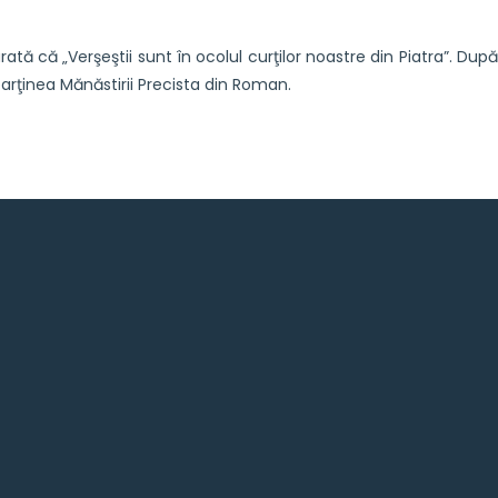
 că „Verşeştii sunt în ocolul curţilor noastre din Piatra”. După
aparţinea Mănăstirii Precista din Roman.