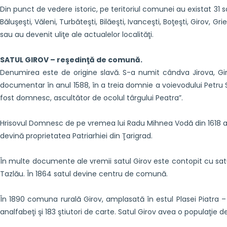
Din punct de vedere istoric, pe teritoriul comunei au existat 31 sat
Băluşeşti, Văleni, Turbăteşti, Bilăeşti, Ivanceşti, Boţeşti, Girov, Gr
sau au devenit uliţe ale actualelor localităţi.
SATUL GIROV – reşedinţă de comună.
Denumirea este de origine slavă. S-a numit cândva Jirova, Girov
documentar în anul 1588, în a treia domnie a voievodului Petru Sc
fost domnesc, ascultător de ocolul târgului Peatra”.
Hrisovul Domnesc de pe vremea lui Radu Mihnea Vodă din 1618 ates
devină proprietatea Patriarhiei din Ţarigrad.
În multe documente ale vremii satul Girov este contopit cu satu
Tazlău. În 1864 satul devine centru de comună.
În 1890 comuna rurală Girov, amplasată în estul Plasei Piatra – 
analfabeţi şi 183 ştiutori de carte. Satul Girov avea o populaţie d