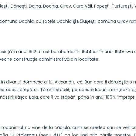
eşti, Dăneşti, Doina, Dochia, Girov, Gura Văii, Popeşti, Turtureşti, 
at comuna Dochia, cu satele Dochia şi Băluşeşti, comuna Girov r
losinţă în anul 1912 a fost bombardat în 1944 iar în anul 1948 s-a da
 veche construcţie administrativă din localitate.
în divanul domnesc al lui Alexandru cel Bun care îi dăruieşte o mo
nea acest dregător. Ţăranii stabiliţi pe aceste locuri înfiinţea
irii Râşca Baia, care îl va stăpâni până în anul 1864. Împroprietă
i toponimul nu vine de la căciulă, cum se credea sau se vehic
ia lui Ptolemeu (sec.II d.H.) ca locuind prin părţile noastre. 