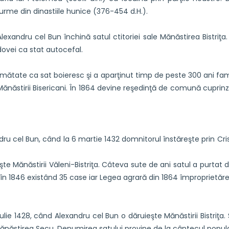
 urme din dinastiile hunice (376-454 d.H.).
xandru cel Bun închină satul ctitoriei sale Mănăstirea Bistriţa.
ldovei ca stat autocefal.
Jumătate ca sat boieresc şi a aparţinut timp de peste 300 ani fami
ăstirii Bisericani. În 1864 devine reşedinţă de comună cuprinzând 
ru cel Bun, când la 6 martie 1432 domnitorul înstăreşte prin C
şte Mănăstirii Văleni-Bistriţa. Câteva sute de ani satul a purtat 
 în 1846 existând 35 case iar Legea agrară din 1864 împroprietăre
 iulie 1428, când Alexandru cel Bun o dăruieşte Mănăstirii Bistriţ
 Mănăstirea Secu. Denumirea satului provine de la cântecul popula