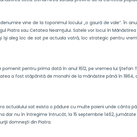
i denumire vine de la toponimul locului „o gaură de vale”. În 
ârgul Piatra sau Cetatea Neamţului. Satele vor locui în Mănăstirea 
i îşi aleg loc de sat pe actuala vatră, loc strategic pentru vremu
ste pomenit pentru prima dată în anul 1612, pe vremea lui Ştefa
tatea a fost stăpânită de monahi de la mănăstire până în 1864, cu
a actualului sat exista o pădure cu multe poieni unde cânta păsă
ma dar nu în întregime întrucât, la 15 septembrie 1462, jumătate di
rţii domneşti din Piatra.