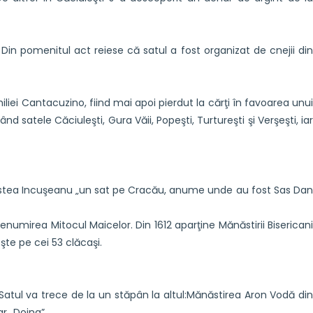
 Din pomenitul act reiese că satul a fost organizat de cnejii din
liei Cantacuzino, fiind mai apoi pierdut la cărţi în favoarea unui
satele Căciuleşti, Gura Văii, Popeşti, Turtureşti şi Verşeşti, iar
ristea Incuşeanu „un sat pe Cracău, anume unde au fost Sas Dan
denumirea Mitocul Maicelor. Din 1612 aparţine Mănăstirii Bisericani
şte pe cei 53 clăcaşi.
a. Satul va trece de la un stăpân la altul:Mănăstirea Aron Vodă din
r „Doina”.