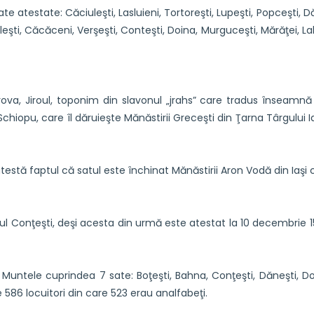
e atestate: Căciuleşti, Lasluieni, Tortoreşti, Lupeşti, Popceşti, Dă
ieleşti, Căcăceni, Verşeşti, Conteşti, Doina, Murguceşti, Mărăţei, Lal
a, Jiroul, toponim din slavonul „jrahs” care tradus înseamnă – 
hiopu, care îl dăruieşte Mănăstirii Greceşti din Ţarna Târgului Ia
tă faptul că satul este închinat Mănăstirii Aron Vodă din Iaşi ca
l Conţeşti, deşi acesta din urmă este atestat la 10 decembrie 1
Muntele cuprindea 7 sate: Boţeşti, Bahna, Conţeşti, Dăneşti, Doin
e 586 locuitori din care 523 erau analfabeţi.