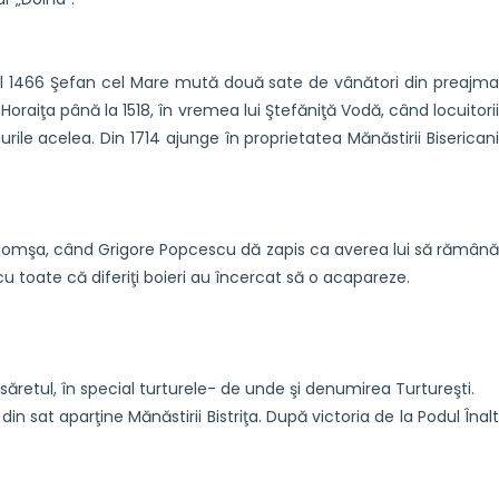
anul 1466 Şefan cel Mare mută două sate de vânători din preajma
Horaiţa până la 1518, în vremea lui Ştefăniţă Vodă, când locuitorii
rile acelea. Din 1714 ajunge în proprietatea Mănăstirii Bisericani
n Tomşa, când Grigore Popcescu dă zapis ca averea lui să rămână
 toate că diferiţi boieri au încercat să o acapareze.
retul, în special turturele- de unde şi denumirea Turtureşti.
n sat aparţine Mănăstirii Bistriţa. După victoria de la Podul Înalt