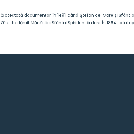
atestată documentar în 1491, când Ştefan cel Mare şi Sfânt arată
70 este dăruit Mănăstirii Sfântul Spiridon din Iaşi. În 1864 satul 