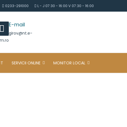
0233-291000
L - J 07:30 - 16:00 V 07:30 - 16:00
E-mail
girov@nt.e-
m.ro
CT
SERVICII ONLINE
MONITOR LOCAL