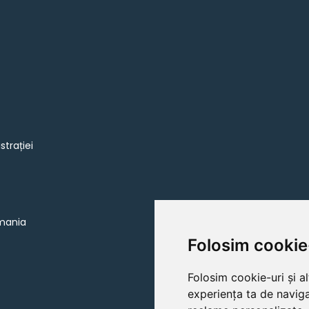
strației
omania
Folosim cookie
Folosim cookie-uri și a
experiența ta de naviga