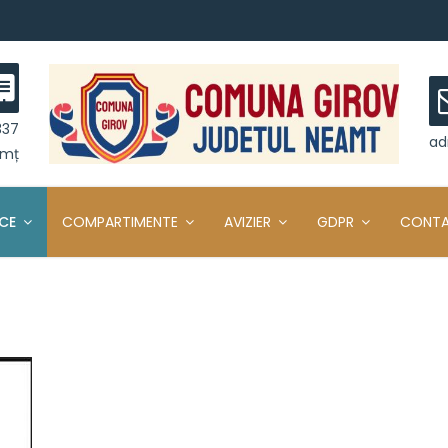
337
ad
amț
ICE
COMPARTIMENTE
AVIZIER
GDPR
CONT